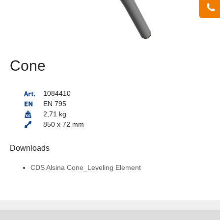
Cone
1084410
EN 795
2,71 kg
850 x 72 mm
Downloads
CDS Alsina Cone_Leveling Element