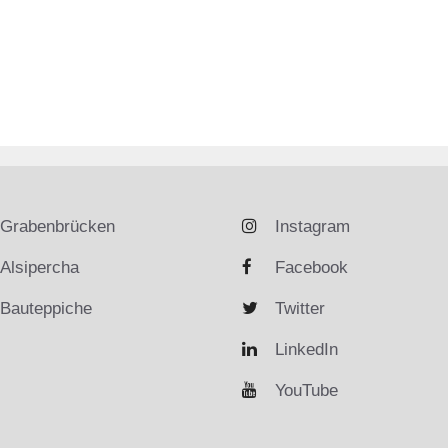
Grabenbrücken
Instagram
Alsipercha
Facebook
Bauteppiche
Twitter
LinkedIn
YouTube