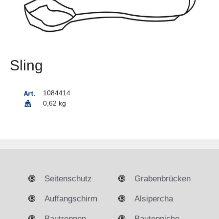
Sling
1084414
0,62 kg
Seitenschutz
Grabenbrücken
Auffangschirm
Alsipercha
Bautreppen
Bauteppiche