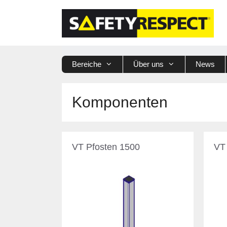
Zum
Inhalt
springen
Bereiche
Über uns
News
Komponenten
VT Pfosten 1500
VT