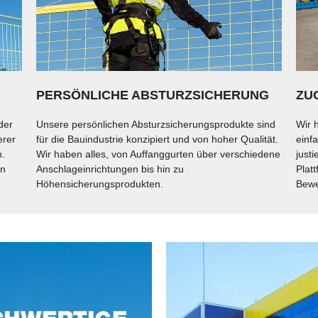
PERSÖNLICHE ABSTURZSICHERUNG
ZU
der
Unsere persönlichen Absturzsicherungsprodukte sind
Wir 
erer
für die Bauindustrie konzipiert und von hoher Qualität.
einf
n.
Wir haben alles, von Auffanggurten über verschiedene
just
in
Anschlageinrichtungen bis hin zu
Plat
Höhensicherungsprodukten.
Bewe